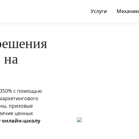
Услуги
Механик
решения
 на
о 350% с помощью
маркетингового
ны, призовые
аличие ценных
у онлайн‑школу