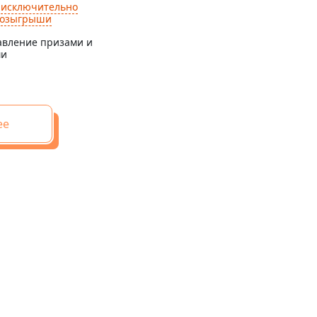
м
исключительно
розыгрыши
авление призами и
ми
ее